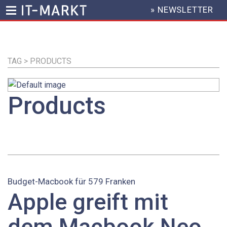
» NEWSLETTER
HEADER
MENU
Direkt
zum
Inhalt
TAG > PRODUCTS
Products
Budget-Macbook für 579 Franken
Apple greift mit
dem Macbook Neo