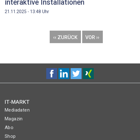
interaktive Installationen
Uhr
21.11.2025 - 13:48
Seitennummerierung
VORHERIGE
‹‹ ZURÜCK
NÄCHSTE
VOR ››
SEITE
SEITE
IT-MARKT
Mediadaten
Magazin
Abo
Shop