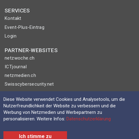
SERVICES
Kontakt
Event-Plus-Eintrag
Login
PARTNER-WEBSITES
netzwoche.ch
ICTjournal
netzmedien.ch
Swisscybersecurity.net
© NETZMEDIEN AG 2026
Diese Website verwendet Cookies und Analysetools, um die
Nutzerfreundlichkeit der Website zu verbessern und die
Impressum
Werbung von Netzmedien und Werbepartnern zu
AGB
personalisieren. Weitere Infos:
Datenschutzerklärung
Nutzungsbestimmungen
Datenschutzerklärung
Ich stimme zu