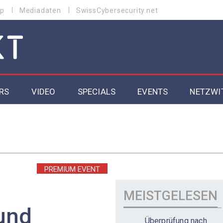
p
Mediadaten
SwissCybersecurity.net
RS
VIDEO
SPECIALS
EVENTS
NETZWI
Datacenter 2026
Cybersecurity 2026
ity
Cloud & Managed Services 2026
PREMIUM EVENT
SGVO
Artificial Intelligence 2025
MEISTGELESEN
und
Überprüfung nach