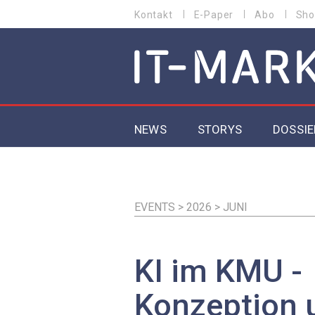
Direkt
Kontakt
E-Paper
Abo
Sho
HEADER
zum
MENU
Inhalt
MAIN NAVIGATION
NEWS
STORYS
DOSSIE
IoT
5G
EVENTS > 2026 > JUNI
Secur
KI im KMU -
EU-D
Konzeption 