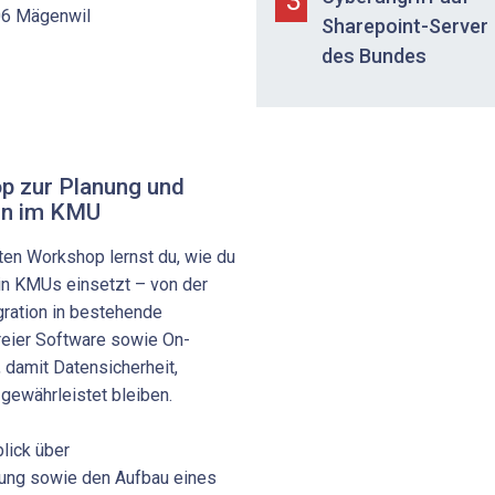
506 Mägenwil
Sharepoint-Server
des Bundes
p zur Planung und
gen im KMU
rten Workshop lernst du, wie du
 in KMUs einsetzt – von der
gration in bestehende
freier Software sowie On-
 damit Datensicherheit,
gewährleistet bleiben.
blick über
ung sowie den Aufbau eines