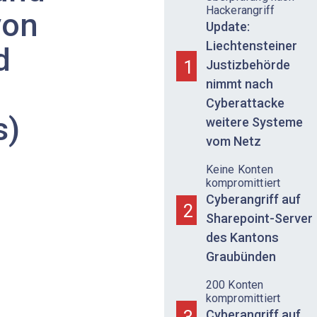
Hackerangriff
von
Update:
Liechtensteiner
d
1
Justizbehörde
nimmt nach
Cyberattacke
s)
weitere Systeme
vom Netz
Keine Konten
kompromittiert
Cyberangriff auf
2
Sharepoint-Server
des Kantons
Graubünden
200 Konten
kompromittiert
3
Cyberangriff auf