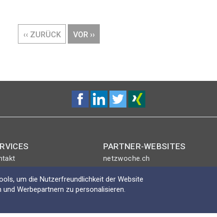
VORHERIGE
‹‹ ZURÜCK
NÄCHSTE
VOR ››
SEITE
SEITE
RVICES
PARTNER-WEBSITES
ntakt
netzwoche.ch
nt-Plus-Eintrag
ICTjournal
ols, um die Nutzerfreundlichkeit der Website
gin
netzmedien.ch
 und Werbepartnern zu personalisieren.
Swisscybersecurity.net