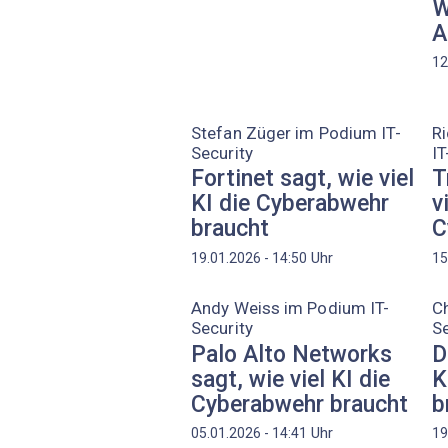
W
A
12
Stefan ­Züger im Podium IT-
R
Security
IT
Fortinet sagt, wie viel
T
KI die Cyberabwehr
v
braucht
C
Uhr
19.01.2026 - 14:50
15
Andy Weiss im Podium IT-
Ch
Security
Se
Palo Alto Networks
D
sagt, wie viel KI die
K
Cyberabwehr braucht
b
Uhr
05.01.2026 - 14:41
19