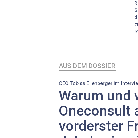
R
S
d
z
S
AUS DEM DOSSIER
CEO Tobias Ellenberger im Intervi
Warum und 
Oneconsult 
vorderster F