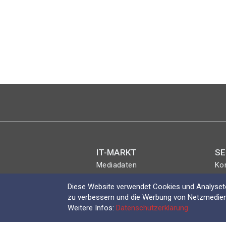
Seitennummerierung
IT-MARKT
SE
Mediadaten
Ko
Magazin
Eve
Diese Website verwendet Cookies und Analyseto
Abo
Lo
zu verbessern und die Werbung von Netzmedien
Shop
Weitere Infos:
Datenschutzerklärung