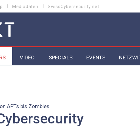
p
Mediadaten
SwissCybersecurity.net
RS
VIDEO
SPECIALS
EVENTS
NETZWI
Datacenter 2026
Cybersecurity 2026
ity
Cloud & Managed Services 2026
on APTs bis Zombies
Cybersecurity
SGVO
Artificial Intelligence 2025