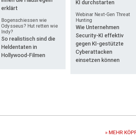
KI durchstarten
erklärt
Webinar Next-Gen Threat
Bogenschiessen wie
Hunting
Odysseus? Hut retten wie
Wie Unternehmen
Indy?
Security-KI effektiv
So realistisch sind die
gegen KI-gestützte
Heldentaten in
Cyberattacken
Hollywood-Filmen
einsetzen können
» MEHR KÖP