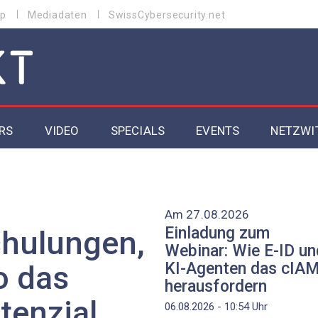
p
Mediadaten
SwissCybersecurity.net
RS
VIDEO
SPECIALS
EVENTS
NETZWI
Datacenter 2026
Cybersecurity 2026
Am 27.08.2026
Einladung zum
chulungen,
ity
Cloud & Managed Services 2026
Webinar: Wie E-ID un
KI-Agenten das cIA
o das
SGVO
Artificial Intelligence 2025
herausfordern
tenzial
06.08.2026 - 10:54
Uhr