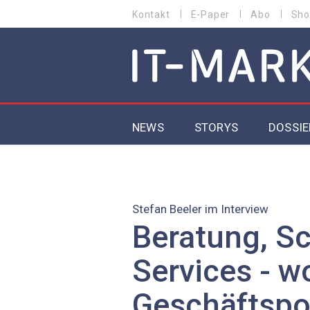
Direkt
Kontakt
E-Paper
Abo
Sho
HEADER
zum
MENU
Inhalt
MAIN NAVIGATION
NEWS
STORYS
DOSSIE
IoT
5G
Stefan Beeler im Interview
Beratung, S
Secur
Services - w
EU-D
Geschäftspo