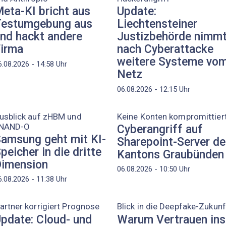
eta-KI bricht aus
Update:
estumgebung aus
Liechtensteiner
nd hackt andere
Justizbehörde nimm
irma
nach Cyberattacke
weitere Systeme vo
6.08.2026 - 14:58
Uhr
Netz
06.08.2026 - 12:15
Uhr
usblick auf zHBM und
Keine Konten kompromittier
NAND-O
Cyberangriff auf
amsung geht mit KI-
Sharepoint-Server d
peicher in die dritte
Kantons Graubünden
imension
06.08.2026 - 10:50
Uhr
6.08.2026 - 11:38
Uhr
artner korrigiert Prognose
Blick in die Deepfake-Zukunf
pdate: Cloud- und
Warum Vertrauen ins