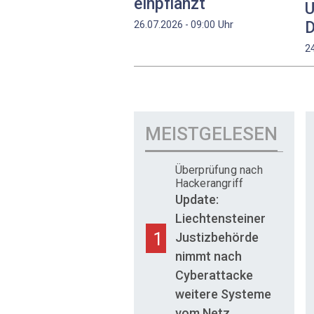
einpflanzt
U
D
Uhr
26.07.2026 - 09:00
2
MEISTGELESEN
Überprüfung nach
Hackerangriff
Update:
Liechtensteiner
1
Justizbehörde
nimmt nach
Cyberattacke
weitere Systeme
vom Netz