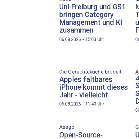
Uni Freiburg und GS1
M
bringen Category
T
Management und KI
u
zusammen
F
06.08.2026 - 15:03
Uhr
0
Die Gerüchteküche brodelt
A
z
Apples faltbares
S
iPhone kommt dieses
S
Jahr - vielleicht
D
06.08.2026 - 11:40
Uhr
0
Asago
G
Open-Source-
U