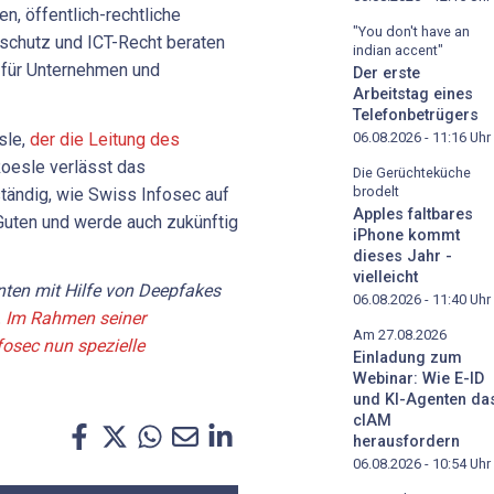
, öffentlich-rechtliche
"You don't have an
schutz und ICT-Recht beraten
indian accent"
 für Unternehmen und
Der erste
Arbeitstag eines
Telefonbetrügers
sle,
der die Leitung des
06.08.2026 - 11:16
Uhr
oesle verlässt das
Die Gerüchteküche
brodelt
tändig, wie Swiss Infosec auf
Apples faltbares
 Guten und werde auch zukünftig
iPhone kommt
dieses Jahr -
vielleicht
nten mit Hilfe von Deepfakes
06.08.2026 - 11:40
Uhr
.
Im Rahmen seiner
Am 27.08.2026
fosec nun spezielle
Einladung zum
Webinar: Wie E-ID
und KI-Agenten da
cIAM
herausfordern
06.08.2026 - 10:54
Uhr