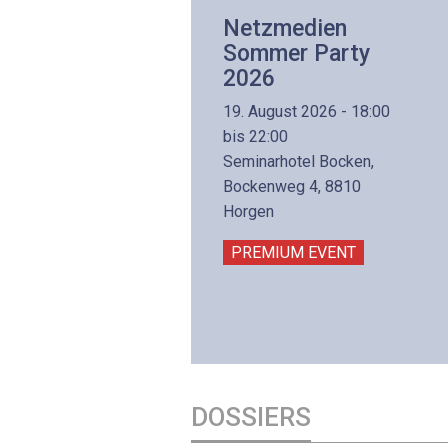
Netzwerk- und
Netzmedien
Internettechnologie
Sommer Party
Aufbaukurs
2026
(Präsenzkurs)
19. August 2026 - 18:00
8. November 2026 - 8:30
bis 22:00
is 17:00
Seminarhotel Bocken,
lltron AG
Bockenweg 4, 8810
intermättlistrasse 3
Horgen
506 Mägenwil
PREMIUM EVENT
PREMIUM EVENT
DOSSIERS