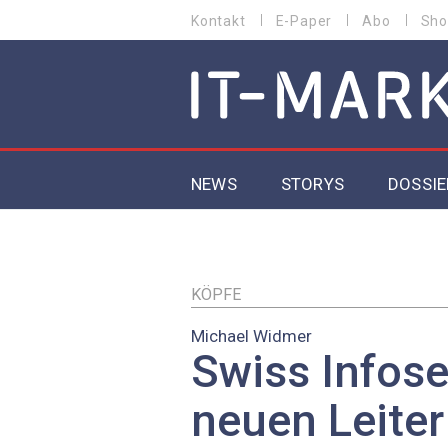
Direkt
Kontakt
E-Paper
Abo
Sho
HEADER
zum
MENU
Inhalt
MAIN NAVIGATION
NEWS
STORYS
DOSSIE
IoT
5G
KÖPFE
Michael Widmer
Secur
Swiss Infos
EU-D
neuen Leiter