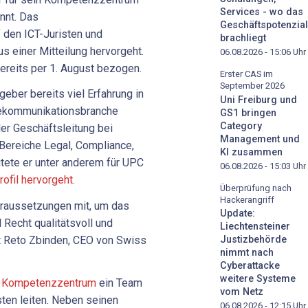
Services - wo das
nnt. Das
Geschäftspotenzial
 den ICT-Juristen und
brachliegt
s einer Mitteilung hervorgeht.
06.08.2026 - 15:06
Uhr
reits per 1. August bezogen.
Erster CAS im
September 2026
eber bereits viel Erfahrung in
Uni Freiburg und
lekommunikationsbranche
GS1 bringen
Category
er Geschäftsleitung bei
Management und
Bereiche Legal, Compliance,
KI zusammen
itete er unter anderem für UPC
06.08.2026 - 15:03
Uhr
ofil hervorgeht.
Überprüfung nach
Hackerangriff
oraussetzungen mit, um das
Update:
echt qualitätsvoll und
Liechtensteiner
gt Reto Zbinden, CEO von Swiss
Justizbehörde
nimmt nach
Cyberattacke
weitere Systeme
n Kompetenzzentrum
ein Team
vom Netz
sten leiten. Neben seinen
06.08.2026 - 12:15
Uhr