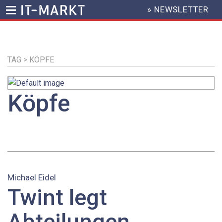
» NEWSLETTER
HEADER
MENU
Direkt
zum
Inhalt
TAG > KÖPFE
Köpfe
Michael Eidel
Twint legt
Abteilungen