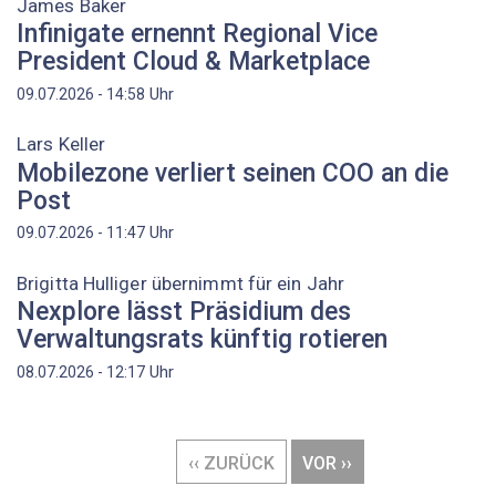
James Baker
Infinigate ernennt Regional Vice
President Cloud & Marketplace
Uhr
09.07.2026 - 14:58
Lars Keller
Mobilezone verliert seinen COO an die
Post
Uhr
09.07.2026 - 11:47
Brigitta Hulliger übernimmt für ein Jahr
Nexplore lässt Präsidium des
Verwaltungsrats künftig rotieren
Uhr
08.07.2026 - 12:17
Seitennummerierung
VORHERIGE
‹‹ ZURÜCK
NÄCHSTE
VOR ››
SEITE
SEITE