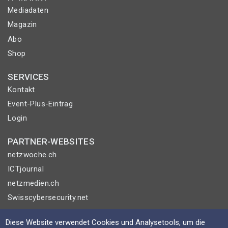
Mediadaten
Magazin
Abo
Shop
SERVICES
Kontakt
Event-Plus-Eintrag
Login
PARTNER-WEBSITES
netzwoche.ch
ICTjournal
netzmedien.ch
Swisscybersecurity.net
© NETZMEDIEN AG 2026
Diese Website verwendet Cookies und Analysetools, um die