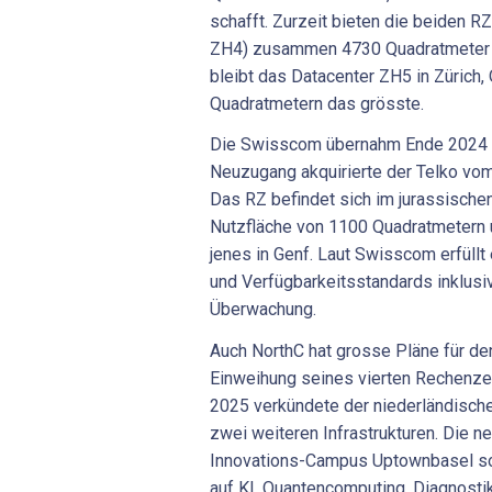
schafft. Zurzeit bieten die beiden RZ
ZH4) zusammen 4730 Quadratmeter 
bleibt das Datacenter ZH5 in Zürich,
Quadratmetern das grösste.
Die Swisscom übernahm Ende 2024 i
Neuzugang akquirierte der Telko vom
Das RZ befindet sich im jurassischen 
Nutzfläche von 1100 Quadratmetern u
jenes in Genf. Laut Swisscom erfüllt
und Verfügbarkeitsstandards inklus
Überwachung.
Auch NorthC hat grosse Pläne für de
Einweihung seines vierten Rechenze
2025 verkündete der niederländisch
zwei weiteren Infrastrukturen. Die 
Innovations-Campus Uptownbasel so
auf KI, Quantencomputing, Diagnosti