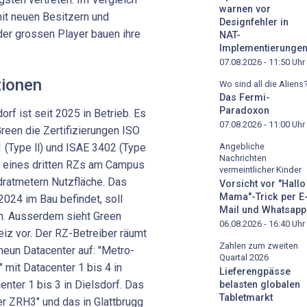
warnen vor
mit neuen Besitzern und
Designfehler in
der grossen Player bauen ihre
NAT-
Implementierunge
07.08.2026 - 11:50
Uhr
tionen
Wo sind all die Aliens
Das Fermi-
Paradoxon
rf ist seit 2025 in Betrieb. Es
07.08.2026 - 11:00
Uhr
reen die Zertifizierungen ISO
 (Type ll) und ISAE 3402 (Type
Angebliche
Nachrichten
rt eines dritten RZs am Campus
vermeintlicher Kinder
dratmetern Nutzfläche. Das
Vorsicht vor "Hallo
Mama"-Trick per E
 2024 im Bau befindet, soll
Mail und Whatsapp
en. Ausserdem sieht Green
06.08.2026 - 16:40
Uhr
iz vor. Der RZ-Betreiber räumt
Zahlen zum zweiten
eun Datacenter auf: "Metro-
Quartal 2026
mit Datacenter 1 bis 4 in
Lieferengpässe
nter 1 bis 3 in Dielsdorf. Das
belasten globalen
Tabletmarkt
er ZRH3" und das in Glattbrugg