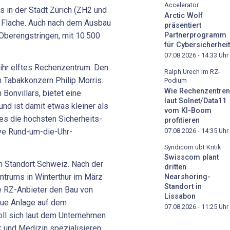
Accelerator
s in der Stadt Zürich (ZH2 und
Arctic Wolf
Fläche. Auch nach dem Ausbau
präsentiert
 Oberengstringen, mit 10 500
Partnerprogramm
für Cybersicherheit
07.08.2026 - 14:33
Uhr
hr elftes Rechenzentrum. Den
Ralph Urech im RZ-
 Tabakkonzern Philip Morris.
Podium
Wie Rechenzentren
Bonvillars, bietet eine
laut Solnet/Data11
nd ist damit etwas kleiner als
vom KI-Boom
 es die höchsten Sicherheits-
profitieren
07.08.2026 - 14:35
Uhr
ive Rund-um-die-Uhr-
Syndicom übt Kritik
Swisscom plant
n Standort Schweiz. Nach der
dritten
ntrums in Winterthur im März
Nearshoring-
Standort in
e RZ-Anbieter den Bau von
Lissabon
neue Anlage auf dem
07.08.2026 - 11:25
Uhr
ll sich laut dem Unternehmen
k und Medizin spezialisieren.