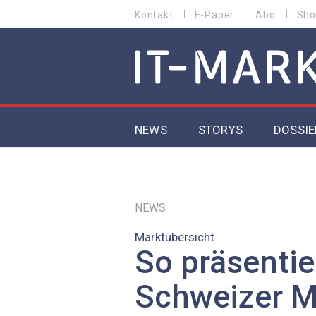
Direkt
Kontakt
E-Paper
Abo
Sho
HEADER
zum
MENU
Inhalt
MAIN NAVIGATION
NEWS
STORYS
DOSSIE
IoT
5G
NEWS
Marktübersicht
Secur
So präsentie
EU-D
Schweizer M