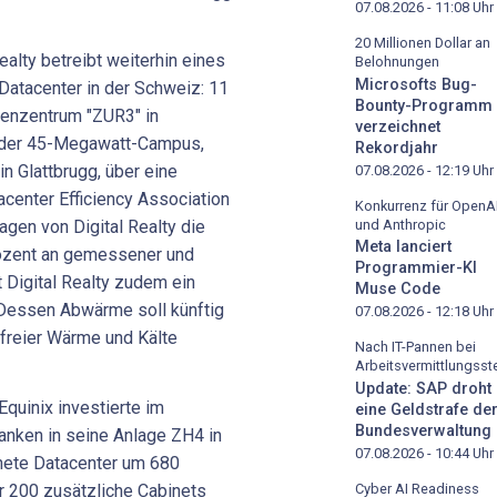
07.08.2026 - 11:08
Uhr
20 Millionen Dollar an
ealty betreibt weiterhin eines
Belohnungen
Microsofts Bug-
 Datacenter in der Schweiz: 11
Bounty-Programm
enzentrum "ZUR3" in
verzeichnet
ch der 45-Megawatt-Campus,
Rekordjahr
n Glattbrugg, über eine
07.08.2026 - 12:19
Uhr
­center Efficiency Association
Konkurrenz für OpenA
und Anthropic
agen von Digital Realty die
Meta lanciert
rozent an gemessener und
Programmier-KI
nt Digital Realty zudem ein
Muse Code
 Dessen Abwärme soll künftig
07.08.2026 - 12:18
Uhr
freier Wärme und Kälte
Nach IT-Pannen bei
Arbeitsvermittlungsste
Update: SAP droht
quinix investierte im
eine Geldstrafe de
Bundesverwaltung
anken in seine Anlage ZH4 in
07.08.2026 - 10:44
Uhr
fnete Datacenter um 680
r 200 zusätzliche Cabinets
Cyber AI Readiness