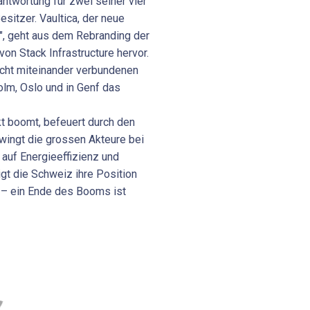
antwortung für zwei seiner vier
sitzer. Vaultica, der neue
, geht aus dem Rebranding der
on Stack Infrastructure hervor.
acht miteinander verbundenen
lm, Oslo und in Genf das
 boomt, befeuert durch den
wingt die gros­sen Akteure bei
 auf Energieeffizienz und
t die Schweiz ihre Position
 – ein Ende des Booms ist