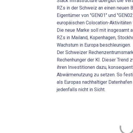
Stack Infrastructure übergibt die Ver
RZs in der Schweiz an einen neuen Be
Eigentümer von "GEN01" und "GEN02"
europäischen Colocation-Aktivitäten v
Die neue Marke soll mit insgesamt 
RZs in Mailand, Kopenhagen, Stockho
Wachstum in Europa beschleunigen.
Der Schweizer Rechenzentrumsmarkt
Rechenhunger der KI. Dieser Trend z
ihren Investitionen dazu, konsequent
Abwärmenutzung zu setzen. So festig
als Europas nachhaltiger Datenhafen
jedenfalls nicht in Sicht.