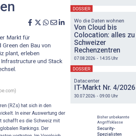
ren
DOSSIER
Wo die Daten wohnen
Von Cloud bis
Colocation: alles zu
er Markt für
Schweizer
d Green den Bau von
Rechenzentren
z plant, erleben
07.08.2026 - 14:35 Uhr
 Infrastructure und Stack
echsel.
DOSSIER
Datacenter
IT-Markt Nr. 4/2026
obe.com)
30.07.2026 - 09:00 Uhr
en (RZs) hat sich in den
ckelt. In einer Auswertung der
Bisher unbekannte
t schafft es die Schweiz mit
Angriffsklasse
globalen Rankings. Der
Security-
Spezialisten
gsten vertreten. Im Vergleich