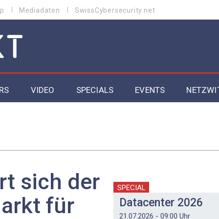
p
Mediadaten
SwissCybersecurity.net
RS
VIDEO
SPECIALS
EVENTS
NETZWI
Datacenter 2026
Cybersecurity 2026
ity
Cloud & Managed Services 2026
rt sich der
SGVO
Artificial Intelligence 2025
SPECIAL
arkt für
Datacenter 2026
21.07.2026 - 09:00 Uhr