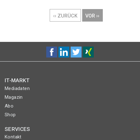
Seitennummerierung
VORHERIGE
‹‹ ZURÜCK
NÄCHSTE
VOR ››
SEITE
SEITE
IT-MARKT
Mediadaten
Magazin
Abo
Shop
SERVICES
Kontakt