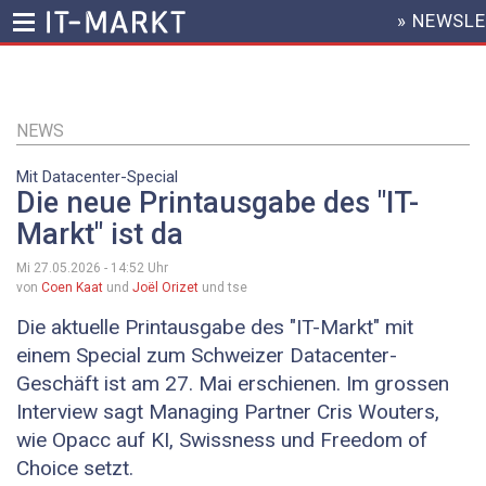
» NEWSL
HEADER
MENU
Direkt
zum
Inhalt
NEWS
Mit Datacenter-Special
Die neue Printausgabe des "IT-
Markt" ist da
Mi 27.05.2026 - 14:52
Uhr
von
Coen Kaat
und
Joël Orizet
und tse
Die aktuelle Printausgabe des "IT-Markt" mit
einem Special zum Schweizer Datacenter-
Geschäft ist am 27. Mai erschienen. Im grossen
Interview sagt Managing Partner Cris Wouters,
wie Opacc auf KI, Swissness und Freedom of
Choice setzt.