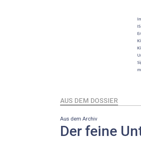
Im
IS
En
Ki
Ki
Un
Si
m
AUS DEM DOSSIER
Aus dem Archiv
Der feine Un