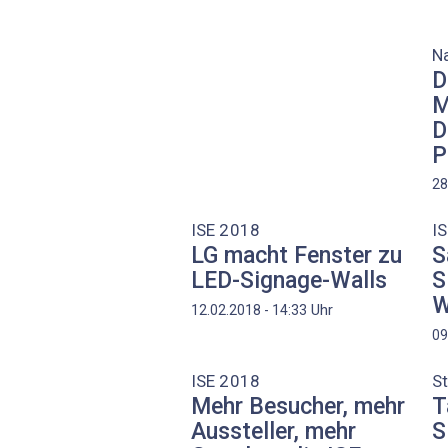
N
D
M
D
P
28
ISE 2018
I
LG macht Fenster zu
S
LED-Signage-Walls
S
W
Uhr
12.02.2018 - 14:33
09
ISE 2018
S
Mehr Besucher, mehr
T
Aussteller, mehr
S