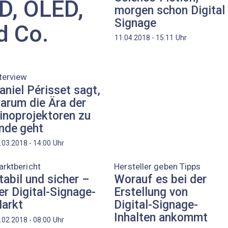
D, OLED,
morgen schon Digital
Signage
d Co.
Uhr
11.04.2018 - 15:11
terview
aniel Périsset sagt,
arum die Ära der
inoprojektoren zu
nde geht
Uhr
.03.2018 - 14:00
rktbericht
Hersteller geben Tipps
tabil und sicher –
Worauf es bei der
er Digital-Signage-
Erstellung von
arkt
Digital-Signage-
Inhalten ankommt
Uhr
.02.2018 - 08:00