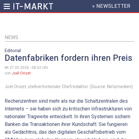
» NEWSLETTER
HEADER
MENU
Direkt
zum
Inhalt
NEWS
Editorial
Datenfabriken fordern ihren Preis
Mi 27.05.2026 - 08:02
Uhr
von
Joël Orizet
Joël Orizet, stellvertretender Chefredaktor. (Source: Netzmedien)
Rechenzentren sind mehr als nur die Schaltzentralen des
Internets – sie haben sich zu kritischen Infrastrukturen von
nationaler Tragweite entwickelt. In ihren Systemen sichern
Banken die Transaktionen ihrer Kundschaft. Sie fungieren
als Gedächtnis, das den digitalen Geschäftsbetrieb vom