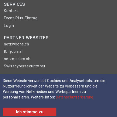
SERVICES
Kontakt
Event-Plus-Eintrag
Login
PARTNER-WEBSITES
netzwoche.ch
ICTjournal
netzmedien.ch
Swisscybersecurity.net
© NETZMEDIEN AG 2026
Diese Website verwendet Cookies und Analysetools, um die
Impressum
Nutzerfreundlichkeit der Website zu verbessern und die
Werbung von Netzmedien und Werbepartnern zu
AGB
personalisieren. Weitere Infos:
Datenschutzerklärung
Nutzungsbestimmungen
Datenschutzerklärung
Ich stimme zu