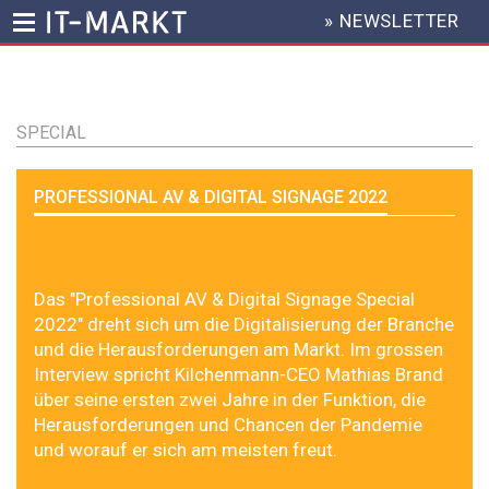
» NEWSLETTER
HEADER
MENU
Direkt
zum
Inhalt
SPECIAL
PROFESSIONAL AV & DIGITAL SIGNAGE 2022
Das "Professional AV & Digital Signage Special
2022" dreht sich um die Digitalisierung der Branche
und die Herausforderungen am Markt. Im grossen
Interview spricht Kilchenmann-CEO Mathias Brand
über seine ersten zwei Jahre in der Funktion, die
Herausforderungen und Chancen der Pandemie
und worauf er sich am meisten freut.