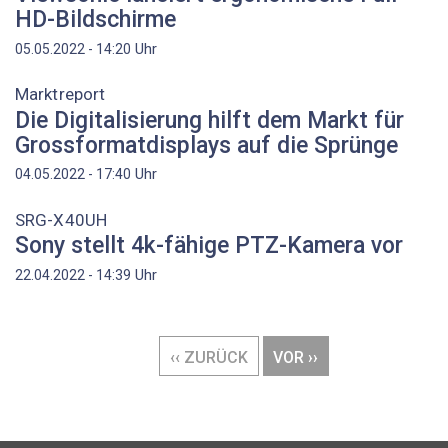
HD-Bildschirme
Uhr
05.05.2022 - 14:20
Marktreport
Die Digitalisierung hilft dem Markt für
Grossformatdisplays auf die Sprünge
Uhr
04.05.2022 - 17:40
SRG-X40UH
Sony stellt 4k-fähige PTZ-Kamera vor
Uhr
22.04.2022 - 14:39
Seitennummerierung
VORHERIGE
‹‹ ZURÜCK
NÄCHSTE
VOR ››
SEITE
SEITE