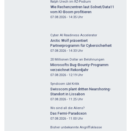
Ralph Urech im RZ-Podium
Wie Rechenzentren laut Solnet/Data11
vom KI-Boom profitieren
07.08.2026 - 14:35
Uhr
Cyber AI Readiness Accelerator
Arctic Wolf präsentiert
Partnerprogramm für Cybersicherheit
07.08.2026 - 14:33
Uhr
20 Millionen Dollar an Belohnungen
Microsofts Bug-Bounty-Programm
verzeichnet Rekordjahr
07.08.2026 - 12:19
Uhr
Syndicom übt Kritik
Swisscom plant dritten Nearshoring-
Standort in Lissabon
07.08.2026 - 11:25
Uhr
Wo sind all die Aliens?
Das Fermi-Paradoxon
07.08.2026 - 11:00
Uhr
Bisher unbekannte Angriffsklasse