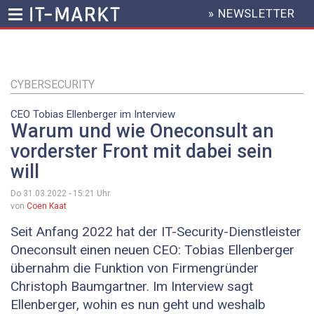
» NEWSLETTER
HEADER
MENU
Direkt
zum
Inhalt
CYBERSECURITY
CEO Tobias Ellenberger im Interview
Warum und wie Oneconsult an
vorderster Front mit dabei sein
will
Do 31.03.2022 - 15:21
Uhr
von
Coen Kaat
Seit Anfang 2022 hat der IT-Security-Dienstleister
Oneconsult einen neuen CEO: Tobias Ellenberger
übernahm die Funktion von Firmengründer
Christoph Baumgartner. Im Interview sagt
Ellenberger, wohin es nun geht und weshalb