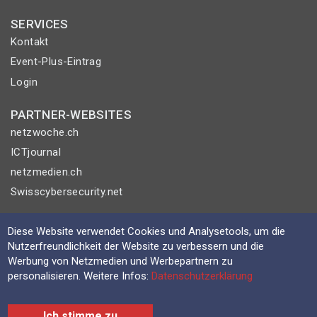
SERVICES
Kontakt
Event-Plus-Eintrag
Login
PARTNER-WEBSITES
netzwoche.ch
ICTjournal
netzmedien.ch
Swisscybersecurity.net
© NETZMEDIEN AG 2026
Diese Website verwendet Cookies und Analysetools, um die
Impressum
Nutzerfreundlichkeit der Website zu verbessern und die
Werbung von Netzmedien und Werbepartnern zu
AGB
personalisieren. Weitere Infos:
Datenschutzerklärung
Nutzungsbestimmungen
Datenschutzerklärung
Ich stimme zu