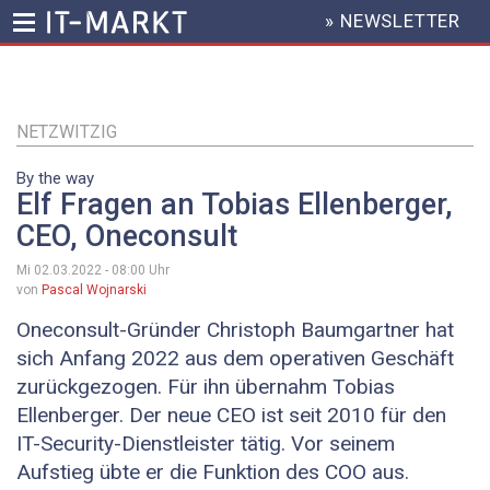
» NEWSLETTER
HEADER
MENU
Direkt
zum
Inhalt
NETZWITZIG
By the way
Elf Fragen an Tobias Ellenberger,
CEO, Oneconsult
Mi 02.03.2022 - 08:00
Uhr
von
Pascal Wojnarski
Oneconsult-Gründer Christoph Baumgartner hat
sich Anfang 2022 aus dem operativen Geschäft
zurückgezogen. Für ihn übernahm Tobias
Ellenberger. Der neue CEO ist seit 2010 für den
IT-Security-Dienstleister tätig. Vor seinem
Aufstieg übte er die Funktion des COO aus.