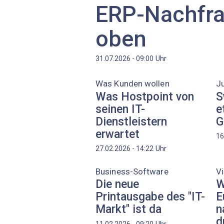
ERP-Nachfra
oben
Uhr
31.07.2026 - 09:00
Was Kunden wollen
J
Was Hostpoint von
S
seinen IT-
e
Dienstleistern
G
erwartet
16
Uhr
27.02.2026 - 14:22
Business-Software
Vi
Die neue
W
Printausgabe des "IT-
E
Markt" ist da
n
d
Uhr
11.02.2026 - 09:20