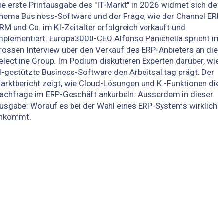
ie erste Printausgabe des "IT-Markt" in 2026 widmet sich d
hema Business-Software und der Frage, wie der Channel ERP
RM und Co. im KI-Zeitalter erfolgreich verkauft und
mplementiert. Europa3000-CEO Alfonso Panichella spricht i
rossen Interview über den Verkauf des ERP-Anbieters an die
electline Group. Im Podium diskutieren Experten darüber, wi
I-gestützte Business-Software den Arbeitsalltag prägt. Der
arktbericht zeigt, wie Cloud-Lösungen und KI-Funktionen di
achfrage im ERP-Geschäft ankurbeln. Ausserdem in dieser
usgabe: Worauf es bei der Wahl eines ERP-Systems wirklich
nkommt.