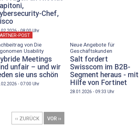
apitoni,
ybersecurity-Chef,
isco
Uhr
.02.2026 - 08:00
ARTNER-POST
chbeitrag von Die
Neue Angebote für
rgonomen Usability
Geschäftskunden
ybride Meetings
Salt fordert
ind unfair – und wir
Swisscom im B2B-
eden sie uns schön
Segment heraus - mit
Hilfe von Fortinet
Uhr
.02.2026 - 07:00
Uhr
28.01.2026 - 09:33
VORHERIGE
‹‹ ZURÜCK
NÄCHSTE
VOR ››
SEITE
SEITE