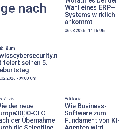
Worauf es bei der
ge nach
Wahl eines ERP-­
Systems wirklich
ankommt
Uhr
06.03.2026 - 14:16
ubiläum
wisscybersecurity.n
t feiert seinen 5.
eburtstag
Uhr
.02.2026 - 09:00
s-à-vis
Editorial
ie der neue
Wie Business-
uropa3000-CEO
Software zum
ach der Übernahme
Fundament von KI-
urch die Selectline
Agenten wird