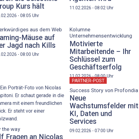
roup Kurs hält
Uhr
11.02.2026 - 08:02
Uhr
.02.2026 - 08:05
erkwürdiges aus dem Web
Kolumne
Unternehmensentwicklung
aming-Mäuse auf
Motivierte
er Jagd nach Kills
Mitarbeitende – Ihr
Uhr
.02.2026 - 08:00
Schlüssel zum
Geschäftserfolg
Uhr
11.02.2026 - 08:00
PARTNER-POST
Success Story von Profondia
Neue
Wachstumsfelder mit
KI, Daten und
Services
 the way
Uhr
09.02.2026 - 07:00
lf Fragen an Nicolas