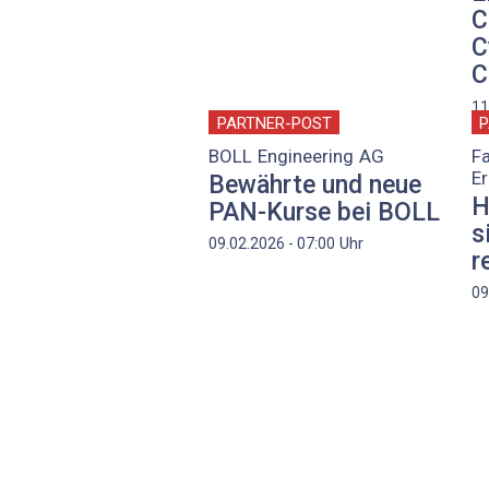
C
C
C
11
PARTNER-POST
P
BOLL Engineering AG
Fa
E
Bewährte und neue
H
PAN-Kurse bei BOLL
s
Uhr
09.02.2026 - 07:00
r
09
Seitennummerierung