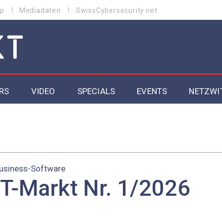
p
Mediadaten
SwissCybersecurity.net
RS
VIDEO
SPECIALS
EVENTS
NETZWI
Datacenter 2026
Cybersecurity 2026
ity
Cloud & Managed Services 2026
usiness-Software
IT-Markt Nr. 1/2026
SGVO
Artificial Intelligence 2025