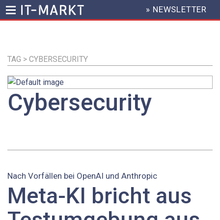
» NEWSLETTER
HEADER
MENU
Direkt
zum
Inhalt
TAG > CYBERSECURITY
Cybersecurity
Nach Vorfällen bei OpenAI und Anthropic
Meta-KI bricht aus
Testumgebung aus