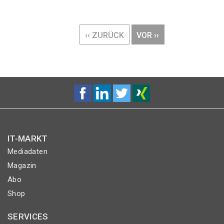
Seitennummerierung
VORHERIGE
‹‹ ZURÜCK
NÄCHSTE
VOR ››
SEITE
SEITE
IT-MARKT
Mediadaten
Magazin
Abo
Shop
SERVICES