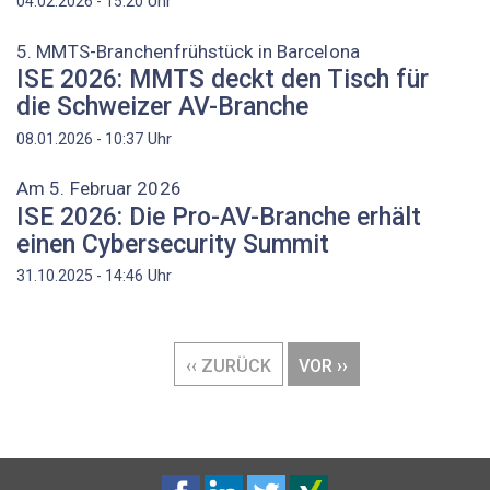
Uhr
04.02.2026 - 15:20
5. MMTS-Branchenfrühstück in Barcelona
ISE 2026: MMTS deckt den Tisch für
die Schweizer AV-Branche
Uhr
08.01.2026 - 10:37
Am 5. Februar 2026
ISE 2026: Die Pro-AV-Branche erhält
einen Cybersecurity Summit
Uhr
31.10.2025 - 14:46
Seitennummerierung
VORHERIGE
‹‹ ZURÜCK
NÄCHSTE
VOR ››
SEITE
SEITE