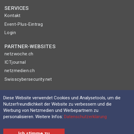
SERVICES
Kontakt
Event-Plus-Eintrag
Login
PARTNER-WEBSITES
netzwoche.ch
ICTjournal
netzmedien.ch
Swisscybersecurity.net
© NETZMEDIEN AG 2026
Diese Website verwendet Cookies und Analysetools, um die
Impressum
Nutzerfreundlichkeit der Website zu verbessern und die
AGB
Werbung von Netzmedien und Werbepartnern zu
personalisieren. Weitere Infos:
Datenschutzerklärung
Nutzungsbestimmungen
Datenschutzerklärung
Ich stimme zu