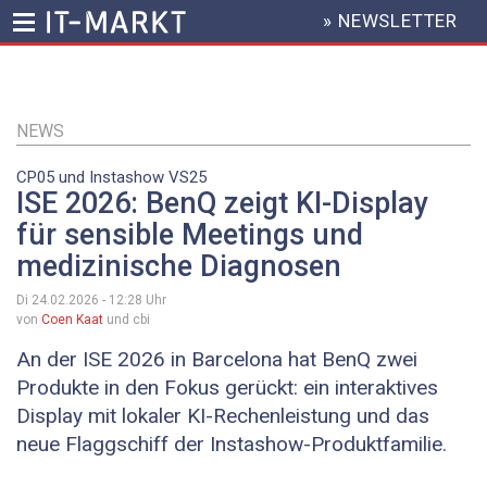
» NEWSLETTER
HEADER
MENU
Direkt
zum
Inhalt
NEWS
CP05 und Instashow VS25
ISE 2026: BenQ zeigt KI-Display
für sensible Meetings und
medizinische Diagnosen
Di 24.02.2026 - 12:28
Uhr
von
Coen Kaat
und cbi
An der ISE 2026 in Barcelona hat BenQ zwei
Produkte in den Fokus gerückt: ein interaktives
Display mit lokaler KI-Rechenleistung und das
neue Flaggschiff der Instashow-Produktfamilie.