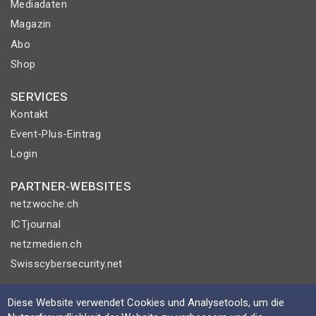
Mediadaten
Magazin
Abo
Shop
SERVICES
Kontakt
Event-Plus-Eintrag
Login
PARTNER-WEBSITES
netzwoche.ch
ICTjournal
netzmedien.ch
Swisscybersecurity.net
© NETZMEDIEN AG 2026
Diese Website verwendet Cookies und Analysetools, um die
Impressum