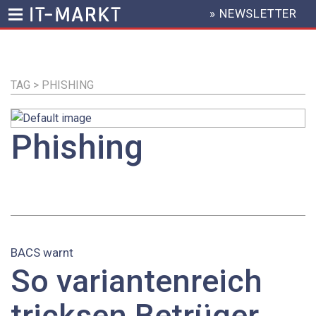
» NEWSLETTER
HEADER
MENU
Direkt
zum
Inhalt
TAG > PHISHING
Phishing
BACS warnt
So variantenreich
tricksen Betrüger