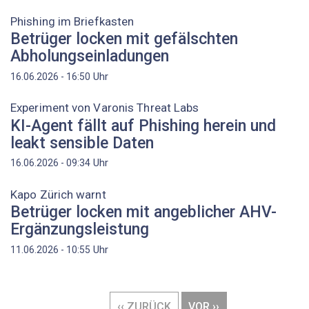
Phishing im Briefkasten
Betrüger locken mit gefälschten
Abholungseinladungen
Uhr
16.06.2026 - 16:50
Experiment von Varonis Threat Labs
KI-Agent fällt auf Phishing herein und
leakt sensible Daten
Uhr
16.06.2026 - 09:34
Kapo Zürich warnt
Betrüger locken mit angeblicher AHV-
Ergänzungsleistung
Uhr
11.06.2026 - 10:55
Seitennummerierung
VORHERIGE
‹‹ ZURÜCK
NÄCHSTE
VOR ››