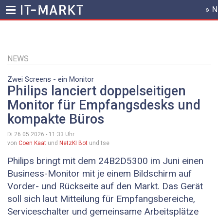
» 
HEADER
MENU
Direkt
zum
Inhalt
NEWS
Zwei Screens - ein Monitor
Philips lanciert doppelseitigen
Monitor für Empfangsdesks und
kompakte Büros
Di 26.05.2026 - 11:33
Uhr
von
Coen Kaat
und
NetzKI Bot
und tse
Philips bringt mit dem 24B2D5300 im Juni einen
Business-Monitor mit je einem Bildschirm auf
Vorder- und Rückseite auf den Markt. Das Gerät
soll sich laut Mitteilung für Empfangsbereiche,
Serviceschalter und gemeinsame Arbeitsplätze