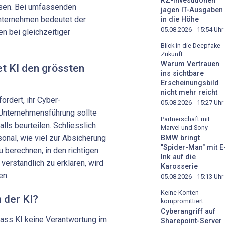
RZ-Investitionen
sen. Bei umfassenden
jagen IT-Ausgaben
Unternehmen bedeutet der
in die Höhe
05.08.2026 - 15:54
Uhr
en bei gleichzeitiger
Blick in die Deepfake-
Zukunft
Warum Vertrauen
t KI den grössten
ins sichtbare
Erscheinungsbild
nicht mehr reicht
rdert, ihr Cyber-
05.08.2026 - 15:27
Uhr
 Unternehmensführung sollte
Partnerschaft mit
lls beurteilen. Schliesslich
Marvel und Sony
onal, wie viel zur Absicherung
BMW bringt
"Spider-Man" mit E
u berechnen, in den richtigen
Ink auf die
verständlich zu erklären, wird
Karosserie
en.
05.08.2026 - 15:13
Uhr
Keine Konten
 der KI?
kompromittiert
Cyberangriff auf
 dass KI keine Verantwortung im
Sharepoint-Server