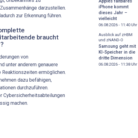
gt, Unbekanntes zu
Apples faltbares
iPhone kommt
ie Zusammenhänge darzustellen.
dieses Jahr –
dadurch zur Erkennung führen.
vielleicht
06.08.2026 - 11:40
Uhr
komplette
Ausblick auf zHBM
itarbeitende braucht
und zNAND-O
r?
Samsung geht mit
KI-Speicher in die
rderungen von
dritte Dimension
und unter anderem genauere
06.08.2026 - 11:38
Uhr
e Reaktionszeiten ermöglichen.
rnehmen dazu befähigen,
rationen durchzuführen.
er Cybersicherheitsabteilungen
lüssig machen.