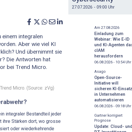
27.07.2026 - 09:00 Uhr
Am 27.08.2026
Einladung zum
zu einem integralen
Webinar: Wie E-ID
orden. Aber wie viel KI
und KI-Agenten da
cIAM
rklich? Und übernimmt sie
herausfordern
r? Die Antworten hat
06.08.2026 - 10:54
Uhr
sor bei Trend Micro.
Asago
Open-Source-
Initiative will
 Trend Micro. (Source: zVg)
sicheren KI-Einsat
in Unternehmen
automatisieren
berabwehr?
06.08.2026 - 09:18
Uhr
in integraler Bestandteil jeder
Gartner korrigiert
Prognose
et ihre Stärken dort, wo grosse
Update: Cloud- un
ysiert oder wiederkehrende