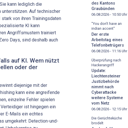
des Kantons
Sie kann lediglich die
Graubünden
unterstützen. Auf technischer
06.08.2026 - 10:50
Uhr
 stark von ihren Trainingsdaten
"You don't have an
pezialisierte KI kann
indian accent"
en Angriffsmustern trainiert
Der erste
Zero Days, sind deshalb auch
Arbeitstag eines
Telefonbetrügers
06.08.2026 - 11:16
Uhr
alls auf KI. Wem nützt
Überprüfung nach
Hackerangriff
ellen oder der
Update:
Liechtensteiner
Justizbehörde
ewinnt diejenige mit der
nimmt nach
Phishing kann eine angreifende
Cyberattacke
weitere Systeme
en, einzelne Fehler spielen
vom Netz
 Verteidiger ist hingegen ein
06.08.2026 - 12:15
Uhr
rer E-Mails ein echtes
Die Gerüchteküche
as umgekehrt: Detection-und-
brodelt