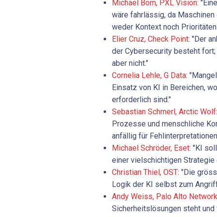
Michael Born, PXL ­Vision
: "Ei
wäre fahrlässig, da Maschinen
weder Kontext noch Prioritäten
Elier Cruz, Check Point
: "Der a
der Cybersecurity besteht fort; 
aber nicht."
Cornelia Lehle, G Data
: "Mange
Einsatz von KI in Bereichen, w
erforderlich sind."
Sebastian Schmerl, Arctic Wolf
Prozesse und menschliche Kont
anfällig für Fehlinterpretationen
Michael Schröder, Eset
: "KI so
einer vielschichtigen Strategie 
Christian Thiel, OST
: "Die grös
Logik der KI selbst zum Angriff
Andy Weiss, Palo Alto Networ
Sicherheitslösungen steht und fä