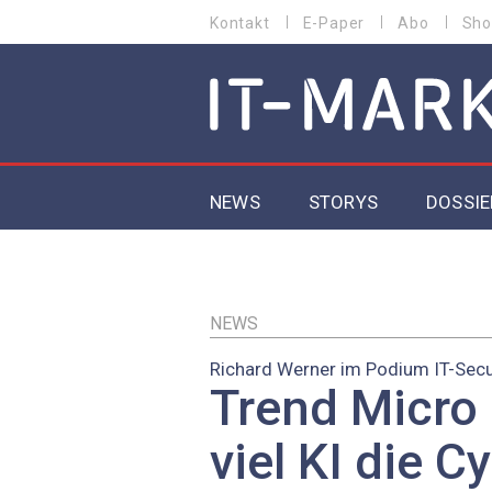
Direkt
Kontakt
E-Paper
Abo
Sho
HEADER
zum
MENU
Inhalt
MAIN NAVIGATION
NEWS
STORYS
DOSSIE
IoT
5G
NEWS
Richard Werner im Podium IT-Secu
Secur
Trend Micro 
EU-D
viel KI die 