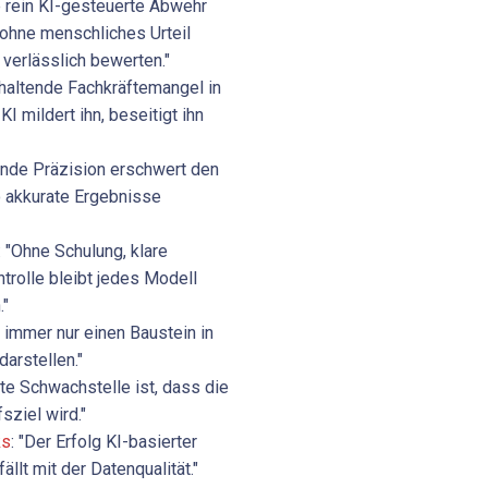
ne rein KI-gesteuerte Abwehr
 ohne menschliches Urteil
 verlässlich bewerten."
nhaltende Fachkräftemangel in
KI mildert ihn, beseitigt ihn
lnde Präzision erschwert den
o akkurate Ergebnisse
: "Ohne Schulung, klare
rolle bleibt jedes Modell
."
ll immer nur einen Baustein in
darstellen."
ste Schwachstelle ist, dass die
sziel wird."
ks
: "Der Erfolg KI-basierter
llt mit der Datenqualität."