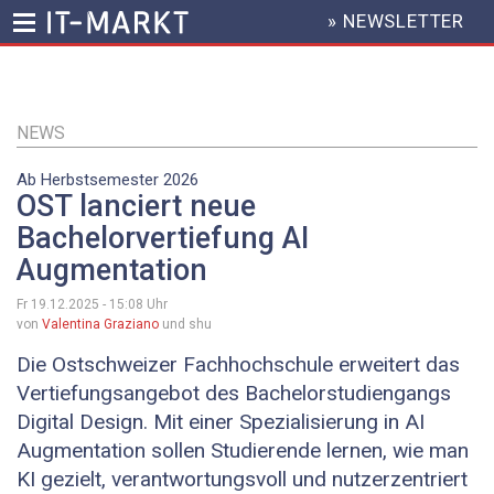
» NEWSLETTER
HEADER
MENU
Direkt
zum
Inhalt
NEWS
Ab Herbstsemester 2026
OST lanciert neue
Bachelorvertiefung AI
Augmentation
Fr 19.12.2025 - 15:08
Uhr
von
Valentina Graziano
und shu
Die Ostschweizer Fachhochschule erweitert das
Vertiefungsangebot des Bachelorstudiengangs
Digital Design. Mit einer Spezialisierung in AI
Augmentation sollen Studierende lernen, wie man
KI gezielt, verantwortungsvoll und nutzerzentriert