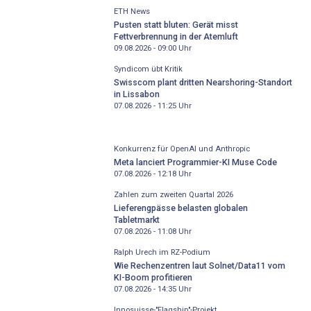
ETH News
Pusten statt bluten: Gerät misst
Fettverbrennung in der Atemluft
09.08.2026 - 09:00
Uhr
Syndicom übt Kritik
Swisscom plant dritten Nearshoring-Standort
in Lissabon
07.08.2026 - 11:25
Uhr
Konkurrenz für OpenAI und Anthropic
Meta lanciert Programmier-KI Muse Code
07.08.2026 - 12:18
Uhr
Zahlen zum zweiten Quartal 2026
Lieferengpässe belasten globalen
Tabletmarkt
07.08.2026 - 11:08
Uhr
Ralph Urech im RZ-Podium
Wie Rechenzentren laut Solnet/Data11 vom
KI-Boom profitieren
07.08.2026 - 14:35
Uhr
Innosuisse-"Flagship"-Projekt