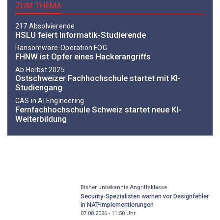
ZUM THEMA
217 Absolvierende
HSLU feiert Informatik-Studierende
Ransomware-Operation FOG
FHNW ist Opfer eines Hackerangriffs
Ab Herbst 2025
Ostschweizer Fachhochschule startet mit KI-
Studiengang
CAS in AI Engineering
Fernfachhochschule Schweiz startet neue KI-
Weiterbildung
Bisher unbekannte Angriffsklasse
Security-Spezialisten warnen vor Designfehler
in NAT-Implementierungen
07.08.2026 - 11:50
Uhr