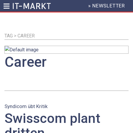
» NEWSLETTER
HEADER
MENU
Direkt
zum
Inhalt
TAG > CAREER
Career
Syndicom übt Kritik
Swisscom plant
dritten