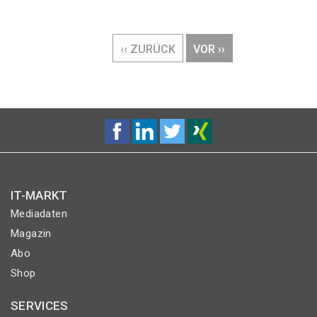
Seitennummerierung
VORHERIGE
‹‹ ZURÜCK
NÄCHSTE
VOR ››
SEITE
SEITE
IT-MARKT
Mediadaten
Magazin
Abo
Shop
SERVICES