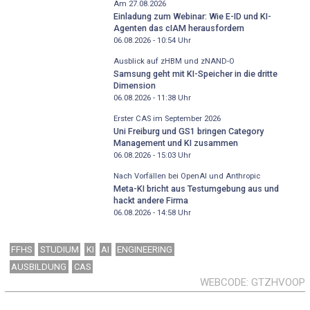
Am 27.08.2026
Einladung zum Webinar: Wie E-ID und KI-
Agenten das cIAM herausfordern
06.08.2026 - 10:54
Uhr
Ausblick auf zHBM und zNAND-O
Samsung geht mit KI-Speicher in die dritte
Dimension
06.08.2026 - 11:38
Uhr
Erster CAS im September 2026
Uni Freiburg und GS1 bringen Category
Management und KI zusammen
06.08.2026 - 15:03
Uhr
Nach Vorfällen bei OpenAI und Anthropic
Meta-KI bricht aus Testumgebung aus und
hackt andere Firma
06.08.2026 - 14:58
Uhr
FFHS
STUDIUM
KI
AI
ENGINEERING
AUSBILDUNG
CAS
WEBCODE
GTZHVOOP