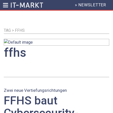
» NEWSLETTER
HEADER
MENU
Direkt
zum
Inhalt
TAG > FFHS
ffhs
Zwei neue Vertiefungsrichtungen
FFHS baut
Cybersecurity-