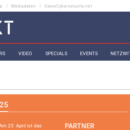
p
Mediadaten
SwissCybersecurity.net
RS
VIDEO
SPECIALS
EVENTS
NETZWI
Datacenter 2026
Cybersecurity 2026
ity
Cloud & Managed Services 2026
25
SGVO
Artificial Intelligence 2025
PARTNER
Am 23. April ist das