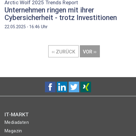
Arctic Wolf 2025 Trends Report
Unternehmen ringen mit ihrer
Cybersicherheit - trotz Investitionen
Uhr
22.05.2025 - 16:46
Seitennummerierung
VORHERIGE
‹‹ ZURÜCK
NÄCHSTE
VOR ››
SEITE
SEITE
IT-MARKT
Mediadaten
Magazin