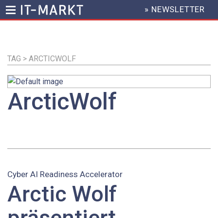
» NEWSLETTER
HEADER
MENU
Direkt
zum
Inhalt
TAG > ARCTICWOLF
ArcticWolf
Cyber AI Readiness Accelerator
Arctic Wolf
präsentiert