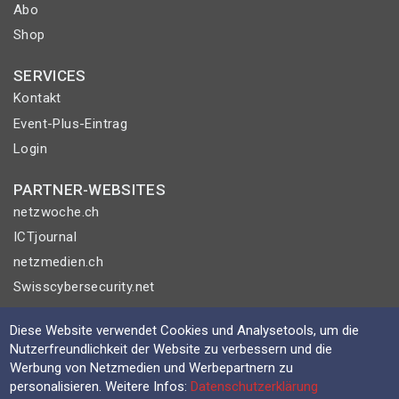
Abo
Shop
SERVICES
Kontakt
Event-Plus-Eintrag
Login
PARTNER-WEBSITES
netzwoche.ch
ICTjournal
netzmedien.ch
Swisscybersecurity.net
© NETZMEDIEN AG 2026
Diese Website verwendet Cookies und Analysetools, um die
Nutzerfreundlichkeit der Website zu verbessern und die
Impressum
Werbung von Netzmedien und Werbepartnern zu
AGB
personalisieren. Weitere Infos:
Datenschutzerklärung