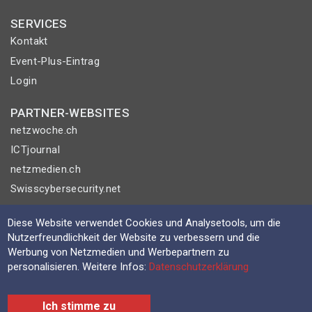
SERVICES
Kontakt
Event-Plus-Eintrag
Login
PARTNER-WEBSITES
netzwoche.ch
ICTjournal
netzmedien.ch
Swisscybersecurity.net
© NETZMEDIEN AG 2026
Diese Website verwendet Cookies und Analysetools, um die
Nutzerfreundlichkeit der Website zu verbessern und die
Impressum
Werbung von Netzmedien und Werbepartnern zu
AGB
personalisieren. Weitere Infos:
Datenschutzerklärung
Nutzungsbestimmungen
Datenschutzerklärung
Ich stimme zu