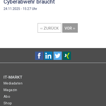
Cyberabwehr braucht
Uhr
24.11.2025 - 15:27
Seitennummerierung
VORHERIGE
‹‹ ZURÜCK
NÄCHSTE
VOR ››
SEITE
SEITE
IT-MARKT
Mediadaten
Magazin
Abo
Shop