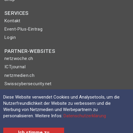
SERVICES
Kontakt
Event-Plus-Eintrag
Login
PARTNER-WEBSITES
netzwoche.ch
ICTjournal
netzmedien.ch
Swisscybersecurity.net
© NETZMEDIEN AG 2026
Diese Website verwendet Cookies und Analysetools, um die
Nutzerfreundlichkeit der Website zu verbessern und die
Impressum
Werbung von Netzmedien und Werbepartnern zu
AGB
personalisieren. Weitere Infos:
Datenschutzerklärung
Nutzungsbestimmungen
Datenschutzerklärung
Ich stimme zu