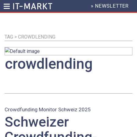
» NEWSLETTER
HEADER
MENU
Direkt
zum
Inhalt
TAG > CROWDLENDING
crowdlending
Crowdfunding Monitor Schweiz 2025
Schweizer
Crowdfunding-