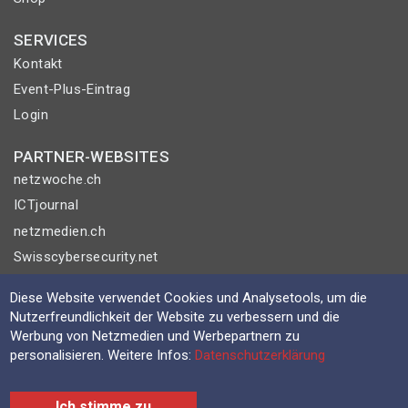
SERVICES
Kontakt
Event-Plus-Eintrag
Login
PARTNER-WEBSITES
netzwoche.ch
ICTjournal
netzmedien.ch
Swisscybersecurity.net
© NETZMEDIEN AG 2026
Diese Website verwendet Cookies und Analysetools, um die
Nutzerfreundlichkeit der Website zu verbessern und die
Impressum
Werbung von Netzmedien und Werbepartnern zu
AGB
personalisieren. Weitere Infos:
Datenschutzerklärung
Nutzungsbestimmungen
Datenschutzerklärung
Ich stimme zu