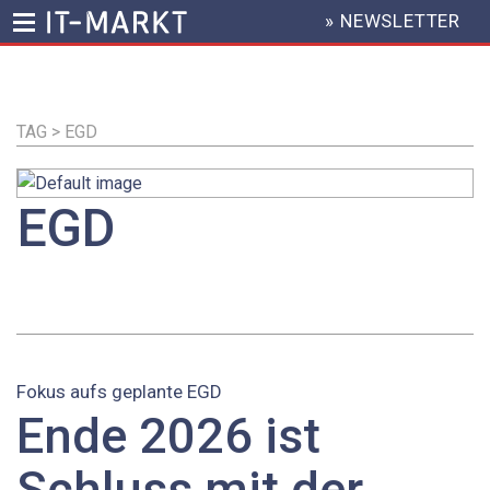
» NEWSLETTER
HEADER
MENU
Direkt
zum
Inhalt
TAG > EGD
EGD
Fokus aufs geplante EGD
Ende 2026 ist
Schluss mit der