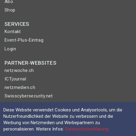
Abo
Shop
SERVICES
Kontakt
Event-Plus-Eintrag
Login
PARTNER-WEBSITES
netzwoche.ch
ICTjournal
netzmedien.ch
Swisscybersecurity.net
© NETZMEDIEN AG 2026
Diese Website verwendet Cookies und Analysetools, um die
Nutzerfreundlichkeit der Website zu verbessern und die
Impressum
Werbung von Netzmedien und Werbepartnern zu
AGB
personalisieren. Weitere Infos:
Datenschutzerklärung
Nutzungsbestimmungen