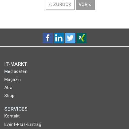
VORHERIGE
‹‹ ZURÜCK
NÄCHSTE
VOR ››
SEITE
SEITE
IT-MARKT
Mediadaten
Magazin
Abo
Shop
SERVICES
Kontakt
Event-Plus-Eintrag