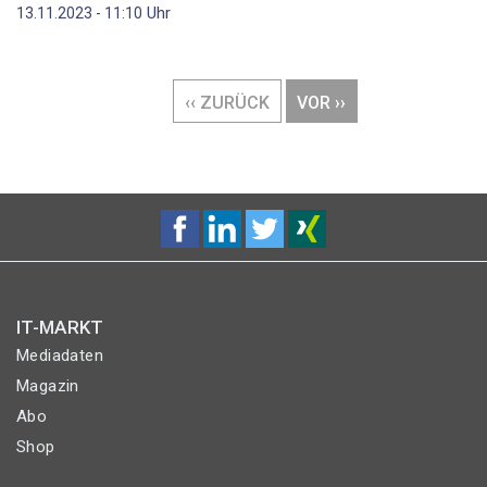
Uhr
13.11.2023 - 11:10
Seitennummerierung
VORHERIGE
‹‹ ZURÜCK
NÄCHSTE
VOR ››
SEITE
SEITE
IT-MARKT
Mediadaten
Magazin
Abo
Shop