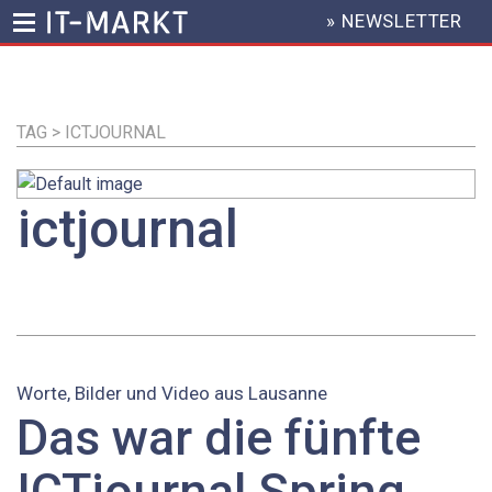
» NEWSLETTER
HEADER
MENU
Direkt
zum
Inhalt
TAG > ICTJOURNAL
ictjournal
Worte, Bilder und Video aus Lausanne
Das war die fünfte
ICTjournal Spring