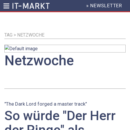
» NEWSLETTER
HEADER
MENU
Direkt
zum
Inhalt
TAG > NETZWOCHE
Netzwoche
"The Dark Lord forged a master track"
So würde "Der Herr
der Ringe" als