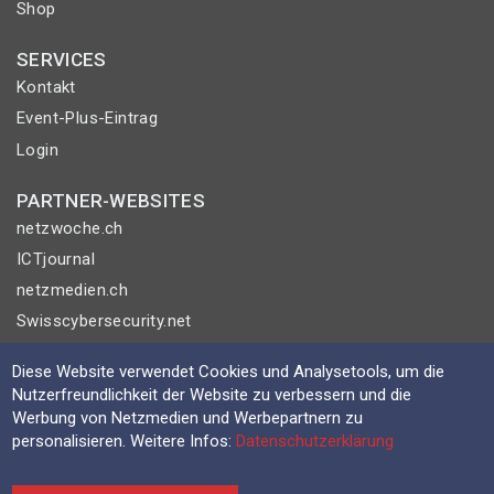
Shop
SERVICES
Kontakt
Event-Plus-Eintrag
Login
PARTNER-WEBSITES
netzwoche.ch
ICTjournal
netzmedien.ch
Swisscybersecurity.net
© NETZMEDIEN AG 2026
Diese Website verwendet Cookies und Analysetools, um die
Nutzerfreundlichkeit der Website zu verbessern und die
Impressum
Werbung von Netzmedien und Werbepartnern zu
AGB
personalisieren. Weitere Infos:
Datenschutzerklärung
Nutzungsbestimmungen
Datenschutzerklärung