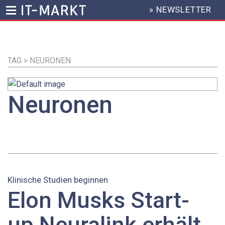
» NEWSLETTER
HEADER
MENU
Direkt
zum
Inhalt
TAG > NEURONEN
Neuronen
Klinische Studien beginnen
Elon Musks Start-
up Neuralink erhält