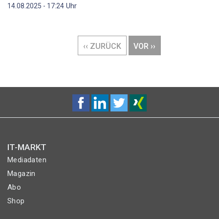
Uhr
14.08.2025 - 17:24
Seitennummerierung
VORHERIGE
‹‹ ZURÜCK
NÄCHSTE
VOR ››
SEITE
SEITE
IT-MARKT
Mediadaten
Magazin
Abo
Shop