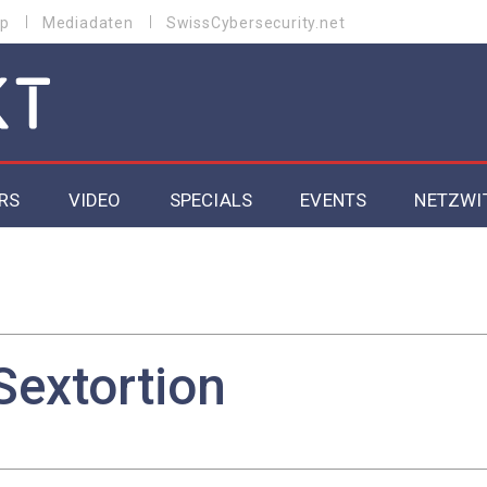
p
Mediadaten
SwissCybersecurity.net
RS
VIDEO
SPECIALS
EVENTS
NETZWI
Datacenter 2026
Cybersecurity 2026
ity
Cloud & Managed Services 2026
Sextortion
SGVO
Artificial Intelligence 2025