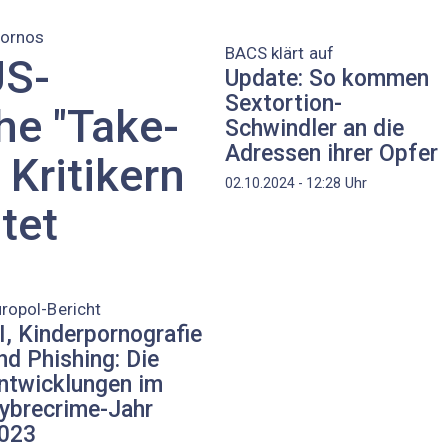
Pornos
BACS klärt auf
US-
Update: So kommen
Sextortion-
he "Take-
Schwindler an die
Adressen ihrer Opfer
 Kritikern
Uhr
02.10.2024 - 12:28
tet
ropol-Bericht
I, Kinderpornografie
nd Phishing: Die
ntwicklungen im
ybrecrime-Jahr
023