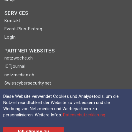
SERVICES
Kontakt
Event-Plus-Eintrag
Login
PARTNER-WEBSITES
netzwoche.ch
ICTjournal
netzmedien.ch
Swisscybersecurity.net
© NETZMEDIEN AG 2026
Diese Website verwendet Cookies und Analysetools, um die
Nutzerfreundlichkeit der Website zu verbessern und die
Impressum
Werbung von Netzmedien und Werbepartnern zu
AGB
personalisieren. Weitere Infos:
Datenschutzerklärung
Nutzungsbestimmungen
Datenschutzerklärung
Ich stimme zu