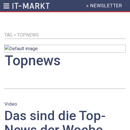
» NEWSLETTER
HEADER
MENU
Direkt
zum
Inhalt
TAG > TOPNEWS
Topnews
Video
Das sind die Top-
News der Woche