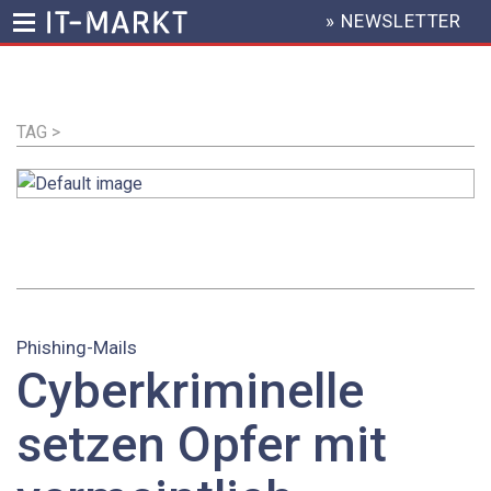
» NEWSLETTER
HEADER
MENU
Direkt
zum
Inhalt
TAG >
Phishing-Mails
Cyberkriminelle
setzen Opfer mit