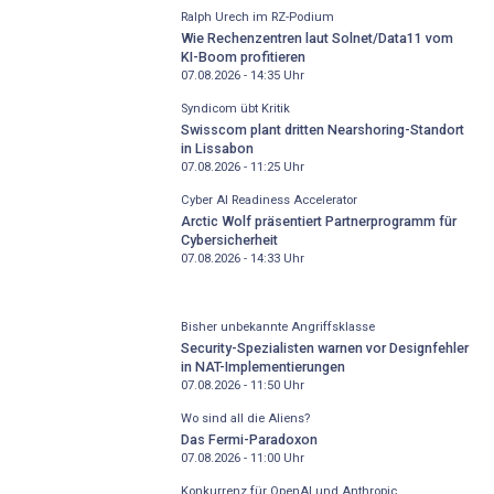
Ralph Urech im RZ-Podium
Wie Rechenzentren laut Solnet/Data11 vom
KI-Boom profitieren
07.08.2026 - 14:35
Uhr
Syndicom übt Kritik
Swisscom plant dritten Nearshoring-Standort
in Lissabon
07.08.2026 - 11:25
Uhr
Cyber AI Readiness Accelerator
Arctic Wolf präsentiert Partnerprogramm für
Cybersicherheit
07.08.2026 - 14:33
Uhr
Bisher unbekannte Angriffsklasse
Security-Spezialisten warnen vor Designfehler
in NAT-Implementierungen
07.08.2026 - 11:50
Uhr
Wo sind all die Aliens?
Das Fermi-Paradoxon
07.08.2026 - 11:00
Uhr
Konkurrenz für OpenAI und Anthropic