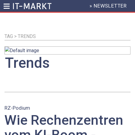
» NEWSLETTER
HEADER
MENU
Direkt
zum
Inhalt
TAG > TRENDS
Trends
RZ-Podium
Wie Rechenzentren
vom KI-Boom ­