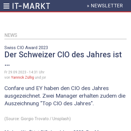
» NEWSLETTER
HEADER
MENU
Direkt
zum
Inhalt
NEWS
Swiss CIO Award 2023
Der Schweizer CIO des Jahres ist
…
Fr 29.09.2023 - 14:31
Uhr
von
Yannick Züllig
und jor
Confare und EY haben den CIO des Jahres
ausgezeichnet. Zwei Manager erhalten zudem die
Auszeichnung "Top CIO des Jahres".
(Source: Giorgio Trovato / Unsplash)