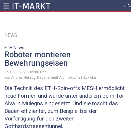
» 
HEADER
MENU
Direkt
zum
Inhalt
NEWS
ETH News
Roboter montieren
Bewehrungseisen
So 15.06.2025 - 09:00
Uhr
von Andres Herzog, Departement Architektur, ETHz / cka
Die Technik des ETH-Spin-offs MESH ermöglicht
neue Formen und wurde unter anderem beim Tor
Alva in Mulegns eingesetzt. Und sie macht das
Bauen effizienter, zum Beispiel bei der
Vorfertigung für den zweiten
Gotthardstrassentunnel.