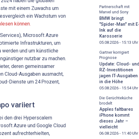
r 2024 haben die globalen
Partnerschaft mit
enste mit einem Zuwachs um
Marvel und Sony
hresvergleich ein Wachstum von
BMW bringt
hlesen können.
"Spider-Man" mit E
Ink auf die
ervices), Microsoft Azure
Karosserie
05.08.2026 - 15:13
Uhr
ptimierte Infrastrukturen, um
u werden und um künstliche
Gartner korrigiert
Prognose
tengünstiger nutzbar zu machen.
Update: Cloud- un
ieter, deren gemeinsamer
RZ-Investitionen
ten Cloud-Ausgaben ausmacht,
jagen IT-Ausgaben
loud-Dienste um 24 Prozent,
in die Höhe
05.08.2026 - 15:54
Uhr
Die Gerüchteküche
po variiert
brodelt
Apples faltbares
iPhone kommt
i den drei Hyperscalern
dieses Jahr –
rosoft Azure und Google Cloud
vielleicht
zent aufrechterhielten,
06.08.2026 - 11:40
Uhr