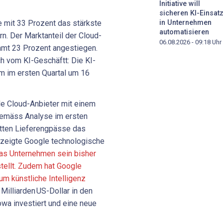
Initiative will
sicheren KI-Einsat
e mit 33 Prozent das stärkste
in Unternehmen
automatisieren
n. Der Marktanteil der Cloud-
06.08.2026 - 09:18
Uhr
amt 23 Prozent angestiegen.
h vom KI-Geschäftt: Die KI-
 im ersten Quartal um 16
le Cloud-Anbieter mit einem
gemäss Analyse im ersten
ätten Lieferengpässe das
zeigte Google technologische
das Unternehmen sein bisher
tellt. Zudem hat Google
um künstliche Intelligenz
illiarden US-Dollar in den
wa investiert und eine neue