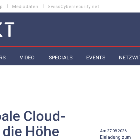
p
Mediadaten
SwissCybersecurity.net
RS
VIDEO
SPECIALS
EVENTS
NETZWI
Datacenter 2026
Cybersecurity 2026
ity
Cloud & Managed Services 2026
bale Cloud-
SGVO
Artificial Intelligence 2025
 die Höhe
Am 27.08.2026
Einladung zum