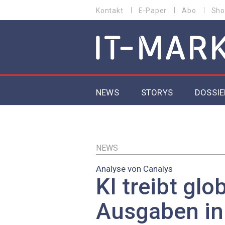
Direkt
Kontakt
E-Paper
Abo
Sho
HEADER
zum
MENU
Inhalt
MAIN NAVIGATION
NEWS
STORYS
DOSSIE
IoT
5G
NEWS
Analyse von Canalys
Secur
KI treibt glo
EU-D
Ausgaben in