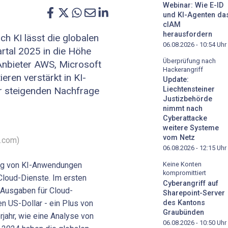
Webinar: Wie E-ID
und KI-Agenten da
cIAM
herausfordern
 KI lässt die globalen
06.08.2026 - 10:54
Uhr
rtal 2025 in die Höhe
Überprüfung nach
Anbieter AWS, Microsoft
Hackerangriff
eren verstärkt in KI-
Update:
er steigenden Nachfrage
Liechtensteiner
Justizbehörde
nimmt nach
Cyberattacke
weitere Systeme
vom Netz
e.com)
06.08.2026 - 12:15
Uhr
ng von KI-Anwendungen
Keine Konten
kompromittiert
 Cloud-Dienste. Im ersten
Cyberangriff auf
 Ausgaben für Cloud-
Sharepoint-Server
den US-Dollar - ein Plus von
des Kantons
Graubünden
jahr, wie eine Analyse von
06.08.2026 - 10:50
Uhr