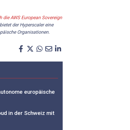
ich die AWS European Sovereign
ietet der Hyperscaler eine
äische Organisationen.
 autonome europäische
oud in der Schweiz mit