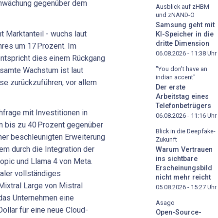
chwächung gegenüber dem
Ausblick auf zHBM
und zNAND-O
Samsung geht mit
 Marktanteil - wuchs laut
KI-Speicher in die
dritte Dimension
hres um 17 Prozent. Im
06.08.2026 - 11:38
Uhr
entspricht dies einem Rückgang
"You don't have an
samte Wachstum ist laut
indian accent"
se zurückzuführen, vor allem
Der erste
Arbeitstag eines
Telefonbetrügers
frage mit Investitionen in
06.08.2026 - 11:16
Uhr
n bis zu 40 Prozent gegenüber
Blick in die Deepfake-
ner beschleunigten Erweiterung
Zukunft
m durch die Integration der
Warum Vertrauen
ins sichtbare
opic und Llama 4 von Meta.
Erscheinungsbild
ler vollständiges
nicht mehr reicht
xtral Large von Mistral
05.08.2026 - 15:27
Uhr
 das Unternehmen eine
Asago
Dollar für eine neue Cloud-
Open-Source-