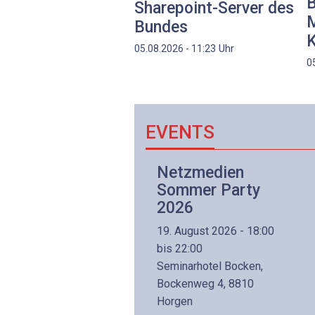
B
Sharepoint-Server des
M
Bundes
K
Uhr
05.08.2026 - 11:23
0
EVENTS
Netzwerk- und
Netzmedien
Internettechnologie
Sommer Party
Aufbaukurs
2026
(Präsenzkurs)
19. August 2026 - 18:00
8. November 2026 - 8:30
bis 22:00
is 17:00
Seminarhotel Bocken,
lltron AG
Bockenweg 4, 8810
intermättlistrasse 3
Horgen