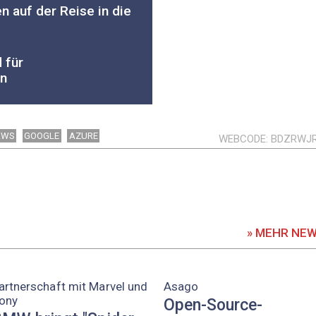
 auf der Reise in die
 für
an
AWS
GOOGLE
AZURE
WEBCODE
BDZRWJ
» MEHR NE
artnerschaft mit Marvel und
Asago
ony
Open-Source-