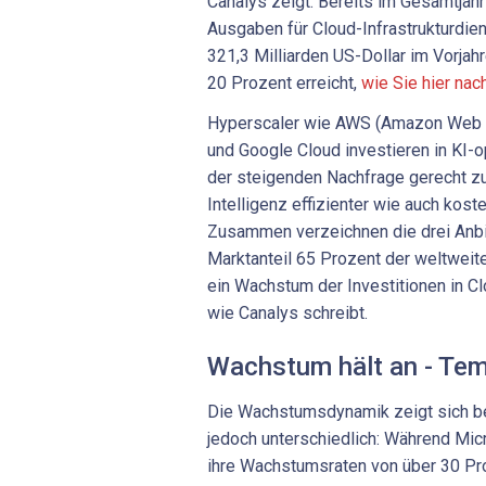
Canalys zeigt. Bereits im Gesamtjah
Ausgaben für Cloud-Infrastrukturdi
321,3 Milliarden US-Dollar im Vorja
20 Prozent erreicht,
wie Sie hier nac
Hyperscaler wie AWS (Amazon Web S
und Google Cloud investieren in KI-o
der steigenden Nachfrage gerecht z
Intelligenz effizienter wie auch kos
Zusammen verzeichnen die drei Anb
Marktanteil 65 Prozent der weltwei
ein Wachstum der Investitionen in C
wie Canalys schreibt.
Wachstum hält an - Tem
Die Wachstumsdynamik zeigt sich be
jedoch unterschiedlich: Während Mic
ihre Wachstumsraten von über 30 Pro