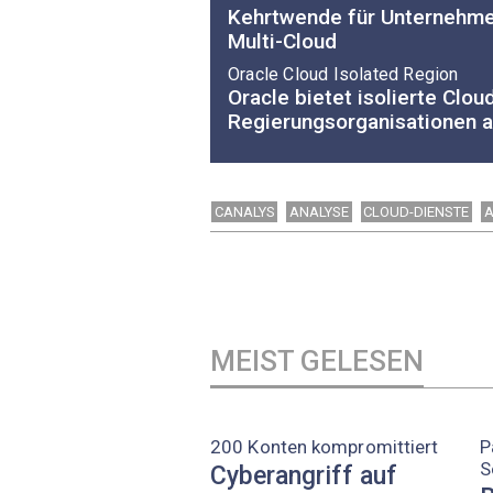
Kehrtwende für Unternehmen
Multi-Cloud
Oracle Cloud Isolated Region
Oracle bietet isolierte Cloud
Regierungsorganisationen 
CANALYS
ANALYSE
CLOUD-DIENSTE
MEIST GELESEN
200 Konten kompromittiert
P
S
Cyberangriff auf